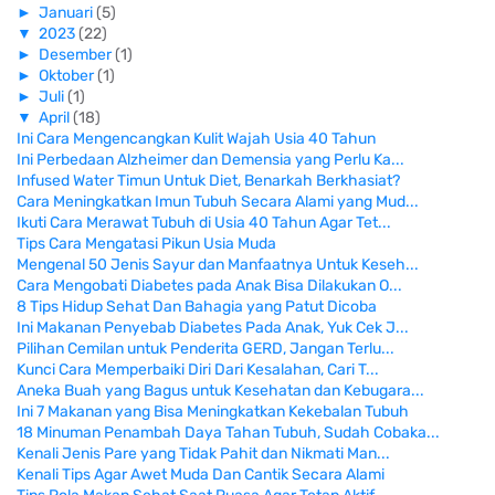
►
Januari
(5)
▼
2023
(22)
►
Desember
(1)
►
Oktober
(1)
►
Juli
(1)
▼
April
(18)
Ini Cara Mengencangkan Kulit Wajah Usia 40 Tahun
Ini Perbedaan Alzheimer dan Demensia yang Perlu Ka...
Infused Water Timun Untuk Diet, Benarkah Berkhasiat?
Cara Meningkatkan Imun Tubuh Secara Alami yang Mud...
Ikuti Cara Merawat Tubuh di Usia 40 Tahun Agar Tet...
Tips Cara Mengatasi Pikun Usia Muda
Mengenal 50 Jenis Sayur dan Manfaatnya Untuk Keseh...
Cara Mengobati Diabetes pada Anak Bisa Dilakukan O...
8 Tips Hidup Sehat Dan Bahagia yang Patut Dicoba
Ini Makanan Penyebab Diabetes Pada Anak, Yuk Cek J...
Pilihan Cemilan untuk Penderita GERD, Jangan Terlu...
Kunci Cara Memperbaiki Diri Dari Kesalahan, Cari T...
Aneka Buah yang Bagus untuk Kesehatan dan Kebugara...
Ini 7 Makanan yang Bisa Meningkatkan Kekebalan Tubuh
18 Minuman Penambah Daya Tahan Tubuh, Sudah Cobaka...
Kenali Jenis Pare yang Tidak Pahit dan Nikmati Man...
Kenali Tips Agar Awet Muda Dan Cantik Secara Alami