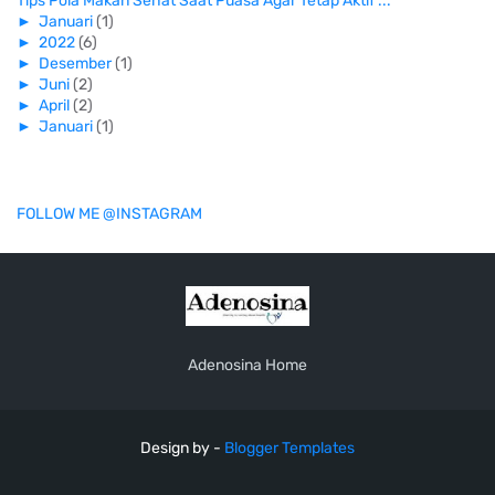
Tips Pola Makan Sehat Saat Puasa Agar Tetap Aktif ...
►
Januari
(1)
►
2022
(6)
►
Desember
(1)
►
Juni
(2)
►
April
(2)
►
Januari
(1)
FOLLOW ME @INSTAGRAM
Adenosina Home
Design by -
Blogger Templates