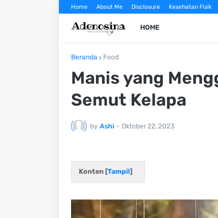
Home
About Me
Disclosure
Kesehatan Fisik
HOME
Beranda
Food
Manis yang Mengg
Semut Kelapa
by
Ashi
-
Oktober 22, 2023
Konten [
Tampil
]