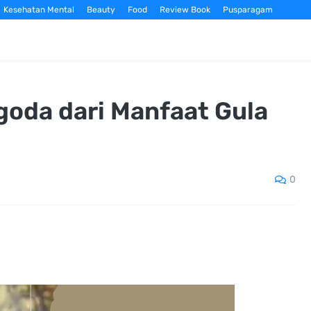
Kesehatan Mental
Beauty
Food
Review Book
Pusparagam
oda dari Manfaat Gula
0