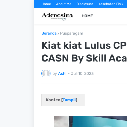
Home
About Me
Disclosure
Kesehatan Fisik
HOME
Beranda
Pusparagam
Kiat kiat Lulus 
CASN By Skill Ac
by
Ashi
-
Juli 10, 2023
Konten [
Tampil
]