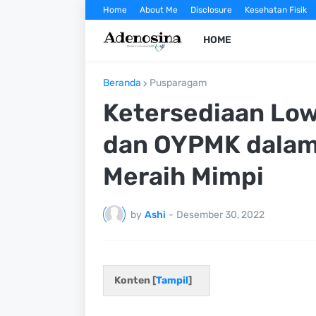
Home
About Me
Disclosure
Kesehatan Fisik
HOME
Beranda
Pusparagam
Ketersediaan Low
dan OYPMK dalam
Meraih Mimpi
by
Ashi
-
Desember 30, 2022
Konten [
Tampil
]