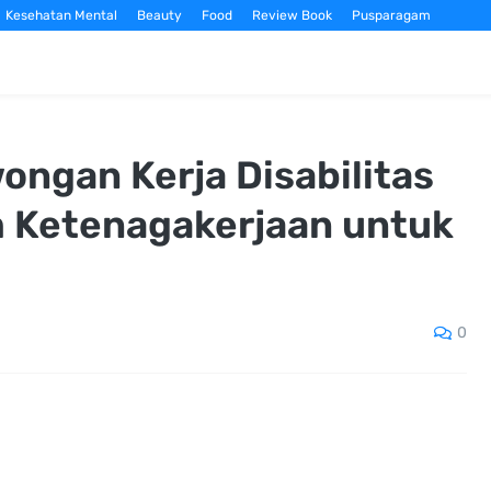
Kesehatan Mental
Beauty
Food
Review Book
Pusparagam
ongan Kerja Disabilitas
 Ketenagakerjaan untuk
0