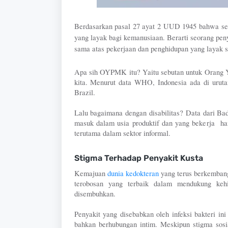
Berdasarkan pasal 27 ayat 2 UUD 1945 bahwa set
yang layak bagi kemanusiaan. Berarti seorang p
sama atas pekerjaan dan penghidupan yang layak s
Apa sih OYPMK itu? Yaitu sebutan untuk Orang Y
kita. Menurut data WHO, Indonesia ada di urutan 
Brazil. 
Lalu bagaimana dengan disabilitas? Data dari Badan
masuk dalam usia produktif dan yang bekerja  han
terutama dalam sektor informal. 
Stigma Terhadap Penyakit Kusta
Kemajuan 
dunia kedokteran
 yang terus berkembang
terobosan yang terbaik dalam mendukung kehi
disembuhkan. 
Penyakit yang disebabkan oleh infeksi bakteri i
bahkan berhubungan intim. Meskipun 
stigma sos